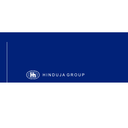
|
ve
© Gulf Oil International Ltd 2023