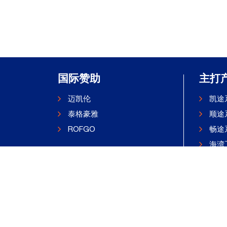
国际赞助
主打
迈凯伦
凯途
泰格豪雅
顺途
ROFGO
畅途
海湾
防伪
海湾
|
鲁公网安备 37069302000311号