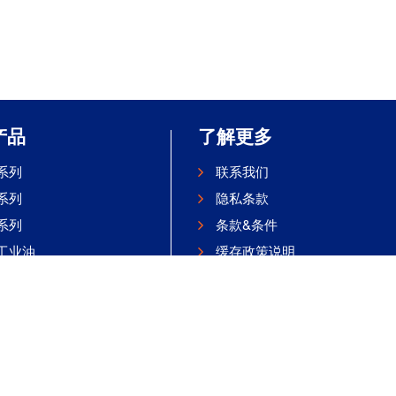
产品
了解更多
系列
联系我们
系列
隐私条款
系列
条款&条件
工业油
缓存政策说明
查询
汽车膜
|
鲁ICP备11033648号-1
Website Developed by HGS Interacti