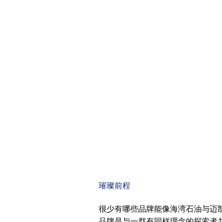
璀璨前程
很少有哪些品牌能像海湾石油与迈
品牌是与一群有同样理念的探索者