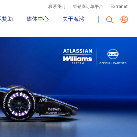
Top Header Menu
联系我们
经销商订单平台
Extranet
际赞助
媒体中心
关于海湾