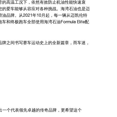
苛的高温工况下，依然有效防止机油性能快速衰
您的爱车能够从容应对各种挑战。海湾石油也是迈
油品牌。从2021年10月起，每一辆从迈凯伦特
和终极跑车全部使用海湾石油Formula Elite配
品牌之间书写赛车运动史上的全新篇章，而车迷，
出一个代表领先卓越的传奇品牌，更希望这个