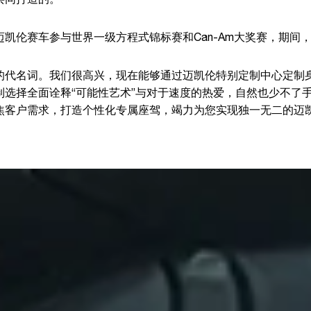
凯伦赛车参与世界一级方程式锦标赛和Can-Am大奖赛，期间，
的代名词。我们很高兴，现在能够通过迈凯伦特别定制中心定制
制选择全面诠释“可能性艺术”与对于速度的热爱，自然也少不了
焦客户需求，打造个性化专属座驾，竭力为您实现独一无二的迈