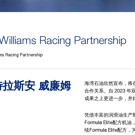
 Williams Racing Partnership
ams Racing Partnership
特拉斯安 威廉姆
海湾石油欣然宣布，将在
合作关系。自 2023
成果之上更进一步，并
凭借丰富的润滑油生产
Formula Elit
续Formula Eli