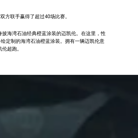
双方联手赢得了超过40场比赛。
身披海湾石油经典橙蓝涂装的迈凯伦。在这里，性
手绘定制的海湾石油橙蓝涂装。拥有一辆迈凯伦意
凯伦超跑。