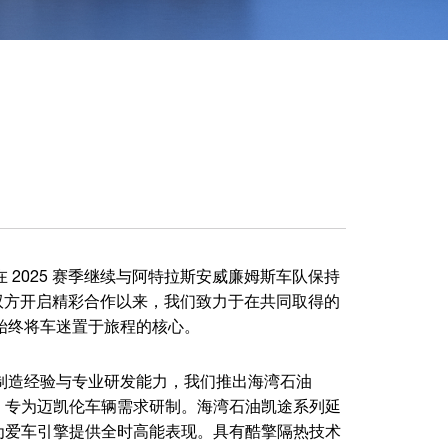
 2025 赛季继续与阿特拉斯安威廉姆斯车队保持
 年双方开启精彩合作以来，我们致力于在共同取得的
始终将车迷置于旅程的核心。
制造经验与专业研发能力，我们推出海湾石油
e配方机油，专为迈凯伦车辆需求研制。海湾石油凯途系列延
te配方，为爱车引擎提供全时高能表现。具有酷擎隔热技术